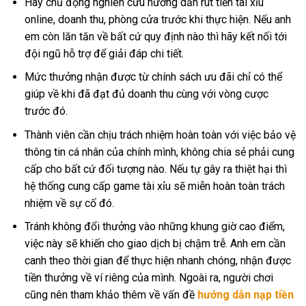
Hãy chủ động nghiên cứu hướng dẫn rút tiền tài xỉu
online, doanh thu, phòng cửa trước khi thực hiện. Nếu anh
em còn lăn tăn về bất cứ quy định nào thì hãy kết nối tới
đội ngũ hỗ trợ để giải đáp chi tiết.
Mức thưởng nhận được từ chính sách ưu đãi chỉ có thể
giúp về khi đã đạt đủ doanh thu cùng với vòng cược
trước đó.
Thành viên cần chịu trách nhiệm hoàn toàn với việc bảo vệ
thông tin cá nhân của chính mình, không chia sẻ phải cung
cấp cho bất cứ đối tượng nào. Nếu tự gây ra thiệt hại thì
hệ thống cung cấp game tài xỉu sẽ miễn hoàn toàn trách
nhiệm về sự cố đó.
Tránh không đổi thưởng vào những khung giờ cao điểm,
việc này sẽ khiến cho giao dịch bị chậm trễ. Anh em cần
canh theo thời gian để thực hiện nhanh chóng, nhận được
tiền thưởng về ví riêng của mình. Ngoài ra, người chơi
cũng nên tham khảo thêm về vấn đề
hướng dẫn nạp tiền