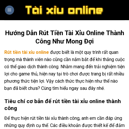
Bỏ
qua
nội
dung
Hướng Dẫn Rút Tiền Tài Xỉu Online Thành
Công Như Mong Đợi
Rút tiền tài xỉu online
được biết là một quy trình rất quan
trọng mà thành viên nào cũng cần nắm bắt để khi thắng cuộc
có thể giao dịch thành công. Nhằm mang đến trải nghiệm tiện
lợi cho game thủ, hiện nay tại trò chơi được trang bị rất nhiều
phương thức tiện lợi. Vậy cách thức thực hiện như thế nào
bạn đã biết chưa? Cùng tìm hiểu ngay sau đây nhé.
Tiêu chí cơ bản để rút tiền tài xỉu online thành
công
Để thực hiện rút tiền tài xỉu thành công, anh em cần đáp ứng
những quy định cụ thể. Các điều khoản được thiết kế để đảm