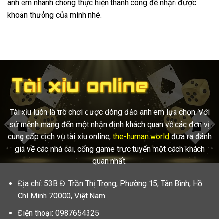
anh em nhanh chóng thực hiện thành công để nhận được
khoản thưởng của mình nhé.
Tài xỉu luôn là trò chơi được đông đảo anh em lựa chọn. Với
sứ mệnh mang đến một nhận định khách quan về các đơn vị
cung cấp dịch vụ tài xỉu online,
the-human.world
đưa ra đánh
giá về các nhà cái, cổng game trực tuyến một cách khách
quan nhất.
Địa chỉ: 53B Đ. Trần Thị Trọng, Phường 15, Tân Bình, Hồ
Chí Minh 70000, Việt Nam
Điện thoại: 0987654325