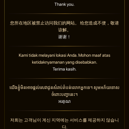
Thank you.
您所在地区被禁止访问我们的网站。 给您造成不便，敬请
谅解。
谢谢！
Kami tidak melayani lokasi Anda. Mohon maaf atas
ketidaknyamanan yang disebabkan.
Terima kasih.
យើងខ្ញុំមិនអាចផ្តល់សេវាជូនសំរាប់តំបន់លោកអ្នកទេ។ សូមអភ័យទោស
ចំពោះបញ្ហានេះ។
អរគុណ
저희는 고객님이 계신 지역에는 서비스를 제공하지 않습니
다.