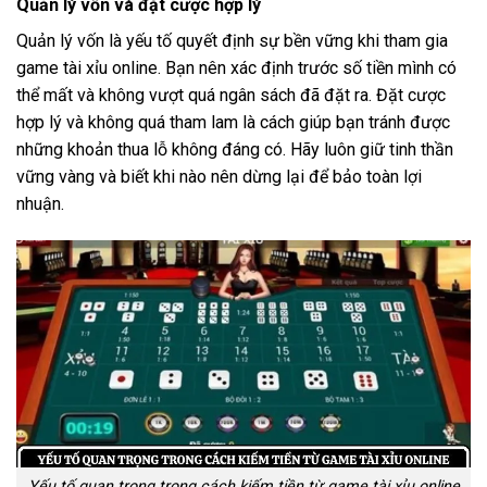
Quản lý vốn và đặt cược hợp lý
Quản lý vốn là yếu tố quyết định sự bền vững khi tham gia
game tài xỉu online. Bạn nên xác định trước số tiền mình có
thể mất và không vượt quá ngân sách đã đặt ra. Đặt cược
hợp lý và không quá tham lam là cách giúp bạn tránh được
những khoản thua lỗ không đáng có. Hãy luôn giữ tinh thần
vững vàng và biết khi nào nên dừng lại để bảo toàn lợi
nhuận.
Yếu tố quan trọng trong cách kiếm tiền từ game tài xỉu online