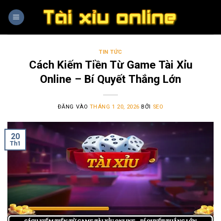
Bỏ
qua
nội
dung
TIN TỨC
Cách Kiếm Tiền Từ Game Tài Xỉu
Online – Bí Quyết Thắng Lớn
ĐĂNG VÀO
THÁNG 1 20, 2026
BỞI
SEO
20
Th1