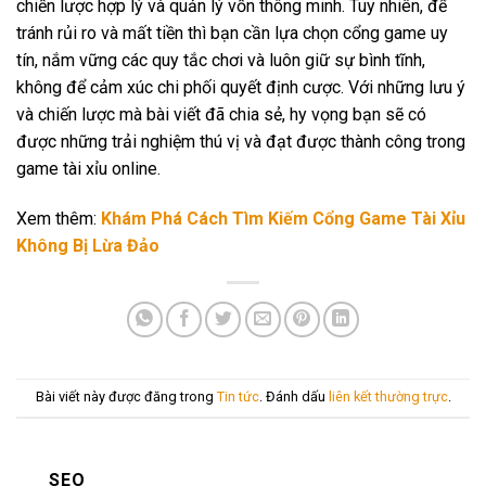
chiến lược hợp lý và quản lý vốn thông minh. Tuy nhiên, để
tránh rủi ro và mất tiền thì bạn cần lựa chọn cổng game uy
tín, nắm vững các quy tắc chơi và luôn giữ sự bình tĩnh,
không để cảm xúc chi phối quyết định cược. Với những lưu ý
và chiến lược mà bài viết đã chia sẻ, hy vọng bạn sẽ có
được những trải nghiệm thú vị và đạt được thành công trong
game tài xỉu online.
Xem thêm:
Khám Phá Cách Tìm Kiếm Cổng Game Tài Xỉu
Không Bị Lừa Đảo
Bài viết này được đăng trong
Tin tức
. Đánh dấu
liên kết thường trực
.
SEO