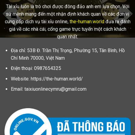
Tài xỉu luôn là trò chơi được đông đảo anh em lựa chọn. Với
sứ mệnh mang đến một nhận định khách quan về các đơn vị
cung cấp dịch vụ tài xỉu online,
the-human.world
đưa ra đánh
giá về các nhà cái, cổng game trực tuyến một cách khách
quan nhất.
Địa chỉ: 53B Đ. Trần Thị Trọng, Phường 15, Tân Bình, Hồ
Chí Minh 70000, Việt Nam
Điện thoại: 0987654325
Website: https://the-human.world/
Email:
taixiuonlinecymru@gmail.com