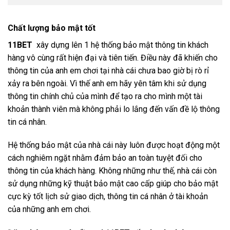
Chất lượng bảo mật tốt
11BET
xây dựng lên 1 hệ thống bảo mật thông tin khách
hàng vô cùng rất hiện đại và tiên tiến. Điều này đã khiến cho
thông tin của anh em chơi tại nhà cái chưa bao giờ bị rò rỉ
xảy ra bên ngoài. Vì thế anh em hãy yên tâm khi sử dụng
thông tin chính chủ của mình để tạo ra cho mình một tài
khoản thành viên mà không phải lo lắng đến vấn đề lộ thông
tin cá nhân.
Hệ thống bảo mật của nhà cái này luôn được hoạt động một
cách nghiêm ngặt nhằm đảm bảo an toàn tuyệt đối cho
thông tin của khách hàng. Không những như thế, nhà cái còn
sử dụng những kỹ thuật bảo mật cao cấp giúp cho bảo mật
cực kỳ tốt lịch sử giao dịch, thông tin cá nhân ở tài khoản
của những anh em chơi.