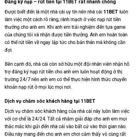
Đăng ký nạp – rút tiền tại 11BET rất nhanh chóng
Được biết đến là một nhà cái uy tín nên nhà cái
11BET
luôn
làm việc một cách rõ ràng, rành mạch ở việc nạp rút tiền
thưởng cho anh em. Khi anh em trải nghiệm đến tựa game
của chúng tôi và nhận được tiền thưởng. Anh em hoàn toàn
có thể rút tiền về ngay lập tức cho bản thân mà không cần
đợi.
Bên cạnh đó, nhà cái còn sở hữu một đội nhân viên nhận hỗ
trợ đăng ký nạp rút tiền cho anh em luôn hoạt động ở thị
trường 24/7 nên anh em có thể thực hiện hình thức chuyển
khoản nạp rút ở mọi lúc mọi nơi.
Dịch vụ chăm sóc khách hàng tại 11BET
Dịch vụ chăm sóc khách hàng của nhà cái này luôn làm việc
với cơ chế là 24/24. Tất cả nhằm giải đáp cho anh em mọi
thắc mắc khi gửi đến nhà cái vào bất cứ vào thời gian nào.
Điều này mang đến cho anh em chơi cảm thấy vô cùng rất