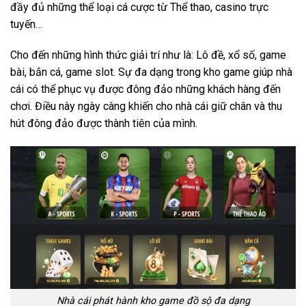
đầy đủ những thể loại cá cược từ Thể thao, casino trực
tuyến…
Cho đến những hình thức giải trí như là: Lô đề, xổ số, game
bài, bắn cá, game slot. Sự đa dạng trong kho game giúp nhà
cái có thể phục vụ được đông đảo những khách hàng đến
chơi. Điều này ngày càng khiến cho nhà cái giữ chân và thu
hút đông đảo được thành tiên của mình.
Nhà cái phát hành kho game đồ sộ đa dạng