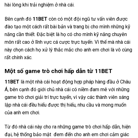
hài lòng khi trải nghiệm ở nhà cái.
Bên cạnh đó
11BET
còn có một đội ngũ tư vấn viên được
đào tạo một cách rất bài bản và trang bị cho mình những kỹ
năng cần thiết. Đặc biệt là họ có cho mình kỹ năng chuyên
môn rất cao ở lĩnh vực cá cược trực tuyến. Vì thế mà nhà cái
này chọn cách họ xử lý thắc mắc cho anh em chơi là vô cùng
rất chính xác.
Một số game trò chơi hấp dẫn từ 11BET
11BET
là một nhà cái hoạt động hợp pháp hàng đầu ở Châu
Á, bên cạnh đó giới chủ nhà cái có niềm đam mê với những
game trò chơi giải trí trực tuyến, vì vậy các thành viên sáng
lập nhà cái đều hiểu được thị hiếu, nhu cầu và mong muốn
của anh em chơi.
Từ đó nhà cái này cho ra những game trò chơi hấp dẫn, hiện
đại, hệ thống bảo mật đem đến cho anh em chơi cảm giác