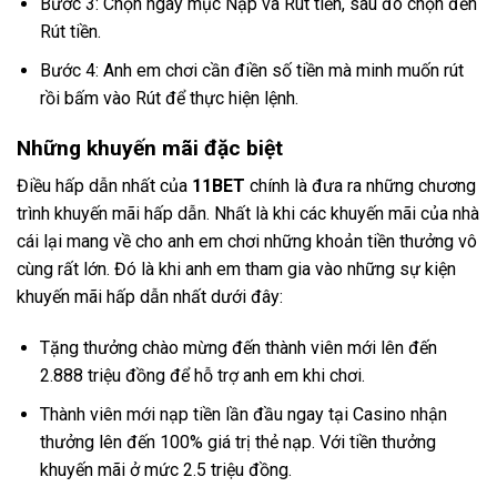
Bước 3: Chọn ngay mục Nạp và Rút tiền, sau đó chọn đến
Rút tiền.
Bước 4: Anh em chơi cần điền số tiền mà minh muốn rút
rồi bấm vào Rút để thực hiện lệnh.
Những khuyến mãi đặc biệt
Điều hấp dẫn nhất của
11BET
chính là đưa ra những chương
trình khuyến mãi hấp dẫn. Nhất là khi các khuyến mãi của nhà
cái lại mang về cho anh em chơi những khoản tiền thưởng vô
cùng rất lớn. Đó là khi anh em tham gia vào những sự kiện
khuyến mãi hấp dẫn nhất dưới đây:
Tặng thưởng chào mừng đến thành viên mới lên đến
2.888 triệu đồng để hỗ trợ anh em khi chơi.
Thành viên mới nạp tiền lần đầu ngay tại Casino nhận
thưởng lên đến 100% giá trị thẻ nạp. Với tiền thưởng
khuyến mãi ở mức 2.5 triệu đồng.