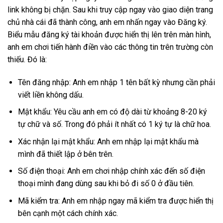
link không bị chặn. Sau khi truy cập ngay vào giao diện trang
chủ nhà cái đã thành công, anh em nhấn ngay vào Đăng ký.
Biểu mẫu đăng ký tài khoản được hiển thị lên trên màn hình,
anh em chơi tiến hành điền vào các thông tin trên trường còn
thiếu. Đó là:
Tên đăng nhập: Anh em nhập 1 tên bất kỳ nhưng cần phải
viết liền không dấu.
Mật khẩu: Yêu cầu anh em có độ dài từ khoảng 8-20 ký
tự chữ và số. Trong đó phải ít nhất có 1 ký tự là chữ hoa.
Xác nhận lại mật khẩu: Anh em nhập lại mật khẩu mà
mình đã thiết lập ở bên trên.
Số điện thoại: Anh em chơi nhập chính xác đến số điện
thoại mình đang dùng sau khi bỏ đi số 0 ở đầu tiên.
Mã kiểm tra: Anh em nhập ngay mã kiểm tra được hiển thị
bên cạnh một cách chính xác.