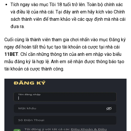
Tích ngay vào mục Tôi 18 tuổi trở lên. Toàn bộ chính xác
và điều lệ của nhà cái. Tại đây anh em hãy kích vào Chính
sách thành viên để tham khảo về các quy định mà nhà cái
đưa ra.
Cuối cùng là thành viên tham gia chơi nhấn vào mục Đăng ký
ngay để hoàn tất thủ tục tạo tài khoản cá cược tại nhà cái
11BET
. Chỉ cần những thông tin của anh em nhập vào biểu
mẫu đăng ký là hợp lệ. Anh em sẽ nhận được thông báo tạo
tài khoản cá cược thành công.