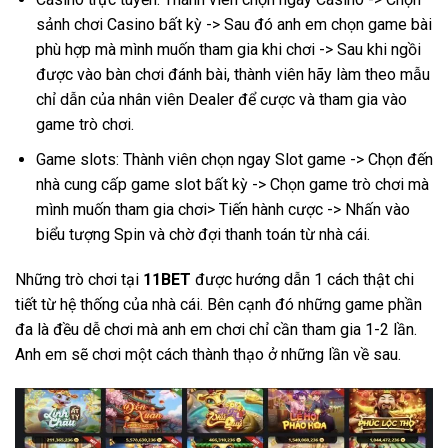
sảnh chơi Casino bất kỳ -> Sau đó anh em chọn game bài
phù hợp mà mình muốn tham gia khi chơi -> Sau khi ngồi
được vào bàn chơi đánh bài, thành viên hãy làm theo mẫu
chỉ dẫn của nhân viên Dealer để cược và tham gia vào
game trò chơi.
Game slots: Thành viên chọn ngay Slot game -> Chọn đến
nhà cung cấp game slot bất kỳ -> Chọn game trò chơi mà
mình muốn tham gia chơi> Tiến hành cược -> Nhấn vào
biểu tượng Spin và chờ đợi thanh toán từ nhà cái.
Những trò chơi tại
11BET
được hướng dẫn 1 cách thật chi
tiết từ hệ thống của nhà cái. Bên cạnh đó những game phần
đa là đều dễ chơi mà anh em chơi chỉ cần tham gia 1-2 lần.
Anh em sẽ chơi một cách thành thạo ở những lần về sau.