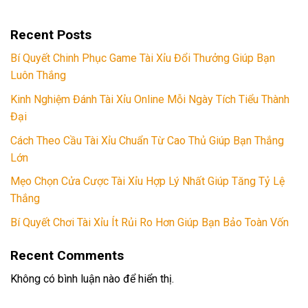
Recent Posts
Bí Quyết Chinh Phục Game Tài Xỉu Đổi Thưởng Giúp Bạn
Luôn Thắng
Kinh Nghiệm Đánh Tài Xỉu Online Mỗi Ngày Tích Tiểu Thành
Đại
Cách Theo Cầu Tài Xỉu Chuẩn Từ Cao Thủ Giúp Bạn Thắng
Lớn
Mẹo Chọn Cửa Cược Tài Xỉu Hợp Lý Nhất Giúp Tăng Tỷ Lệ
Thắng
Bí Quyết Chơi Tài Xỉu Ít Rủi Ro Hơn Giúp Bạn Bảo Toàn Vốn
Recent Comments
Không có bình luận nào để hiển thị.