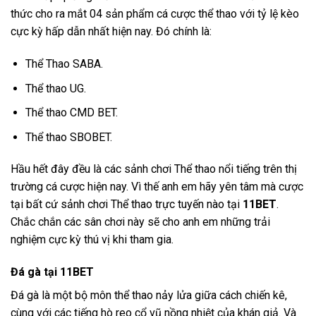
thức cho ra mắt 04 sản phẩm cá cược thể thao với tỷ lệ kèo
cực kỳ hấp dẫn nhất hiện nay. Đó chính là:
Thể Thao SABA.
Thể thao UG.
Thể thao CMD BET.
Thể thao SBOBET.
Hầu hết đây đều là các sảnh chơi Thể thao nổi tiếng trên thị
trường cá cược hiện nay. Vì thế anh em hãy yên tâm mà cược
tại bất cứ sảnh chơi Thể thao trực tuyến nào tại
11BET
.
Chắc chắn các sân chơi này sẽ cho anh em những trải
nghiệm cực kỳ thú vị khi tham gia.
Đá gà tại 11BET
Đá gà là một bộ môn thể thao nảy lửa giữa cách chiến kê,
cùng với các tiếng hò reo cổ vũ nồng nhiệt của khán giả. Và